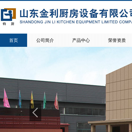
首页
公司简介
产品中心
荣誉资质
>
>
公司简介
联系我们
>
>
>
>
>
>
>
>
>
>
>
>
>
>
>
>
商用灶具
电磁灶
蒸饭柜
西餐设备系列
宴会保温车
保温售饭台
存储调理系列
地沟盖板
商用洗碗机系列
热风循环消毒柜
餐桌椅
油烟净化设备
制冷设备
不锈钢楼梯扶手
家用橱柜
学生床、食品机械